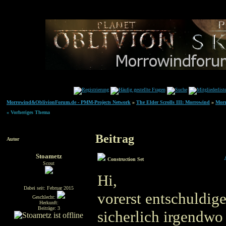
Morrowind&OblivionForum.de - PMM-Projects Network
»
The Elder Scrolls III: Morrowind
»
Morr
« Vorheriges Thema
Beitrag
Autor
Stoametz
Construction Set
Scout
Hi,
Dabei seit: Februar 2015
vorerst entschuldig
Geschlecht:
Herkunft:
Beiträge: 3
sicherlich irgendwo