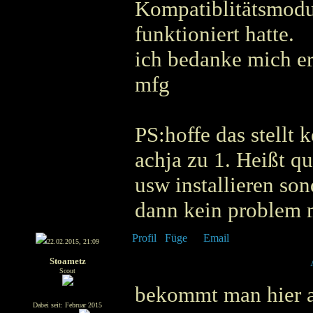
Kompatiblitätsmodus
funktioniert hatte.
ich bedanke mich er
mfg
PS:hoffe das stellt 
achja zu 1. Heißt q
usw installieren son
dann kein problem 
22.02.2015, 21:09
Stoametz
Scout
bekommt man hier au
Dabei seit: Februar 2015