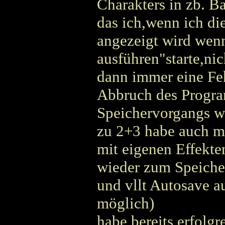
Charakters in zb. B
das ich,wenn ich di
angezeigt wird wenn
ausführen"starte,ni
dann immer eine F
Abbruch des Progra
Speichervorgangs w
zu 2+3 habe auch m
mit eigenen Effekte
wieder zum Speicher
und vllt Autosave a
möglich)
habe bereits erfolgr