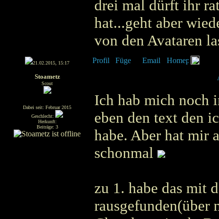
drei mal dürft ihr r
hat...geht aber wiede
von den Avataren l
21.02.2015, 15:17
Stoametz
Scout
Ich hab mich noch i
Dabei seit: Februar 2015
eben den text den i
Geschlecht:
Herkunft:
Beiträge: 3
habe. Aber hat mir 
schonmal
zu 1. habe das mit 
rausgefunden(über n