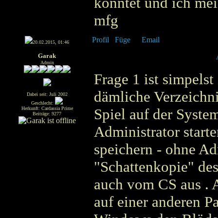
könntet und ich mei
mfg
20.02.2015, 01:46
Garak
Admin
Frage 1 ist simpelst
dämliche Verzeichni
Dabei seit: Juli 2002
Geschlecht:
Herkunft: Cardassia Prime
Spiel auf der Syste
Beiträge: 9277
Administrator starte
speichern - ohne Ad
"Schattenkopie" des
auch vom CS aus . A
auf einer anderen Pa