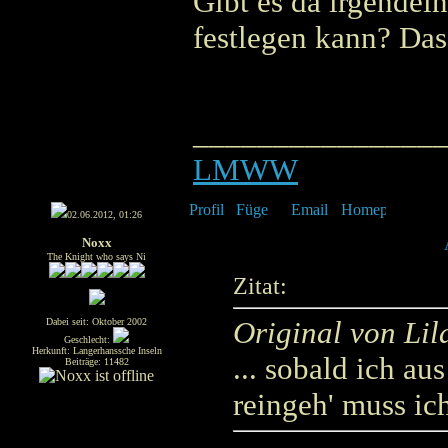
Gibt es da irgendei
festlegen kann? Das
_______________
LMWW
02.06.2012, 01:26
Noxx
The Knight who says Ni
Zitat:
Original von Li
Dabei seit: Oktober 2002
Geschlecht:
Herkunft: Langerhanssche Inseln
... sobald ich a
Beiträge: 11482
reingeh' muss ic