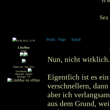
''is
Sex 
03.06.2012, 11:59
LilaMue
Mage
Nun, nicht wirklich
Dabei seit: Mai 2012
Geschlecht:
Herkunft: Südpol
Eigentlich ist es ei
Beiträge: 172
verschnellern, dann
aber ich verlangsame
aus dem Grund, wei