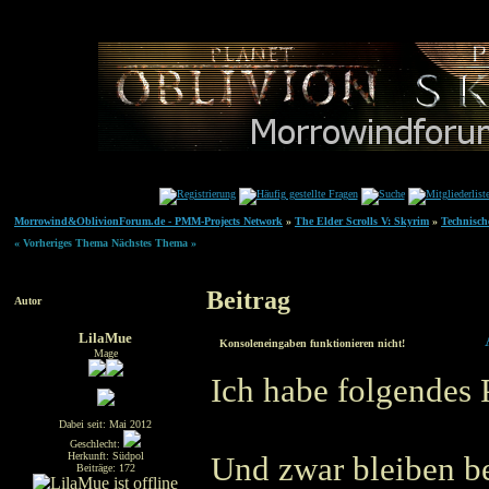
Morrowind&OblivionForum.de - PMM-Projects Network
»
The Elder Scrolls V: Skyrim
»
Technisch
« Vorheriges Thema
Nächstes Thema »
Beitrag
Autor
LilaMue
Konsoleneingaben funktionieren nicht!
Mage
Ich habe folgendes 
Dabei seit: Mai 2012
Geschlecht:
Herkunft: Südpol
Und zwar bleiben b
Beiträge: 172