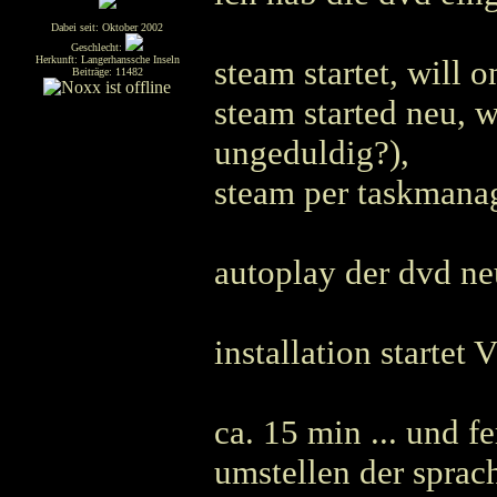
Dabei seit: Oktober 2002
Geschlecht:
Herkunft: Langerhanssche Inseln
steam startet, will o
Beiträge: 11482
steam started neu, w
ungeduldig?),
steam per taskmana
autoplay der dvd neu
installation starte
ca. 15 min ... und fe
umstellen der sprach