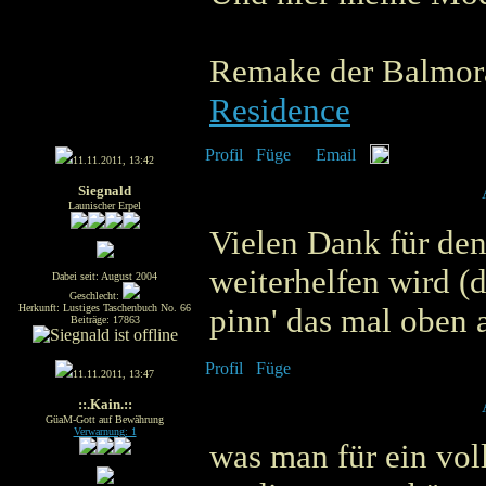
Remake der Balmora
Residence
11.11.2011, 13:42
Siegnald
Launischer Erpel
Vielen Dank für den
weiterhelfen wird (d
Dabei seit: August 2004
Geschlecht:
Herkunft: Lustiges Taschenbuch No. 66
pinn' das mal oben 
Beiträge: 17863
11.11.2011, 13:47
::.Kain.::
GüaM-Gott auf Bewährung
Verwarnung: 1
was man für ein vol