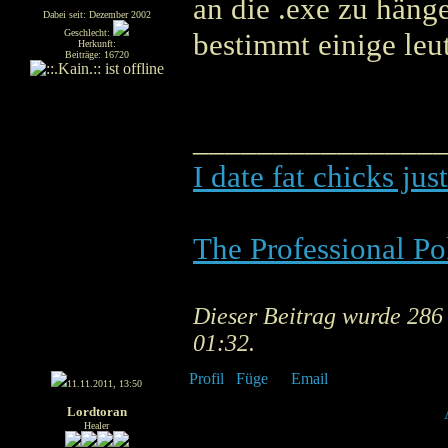
an die .exe zu hänge
Dabei seit: Dezember 2002
Geschlecht:
bestimmt einige leut
Herkunft:
Beiträge: 16720
_______________
I date fat chicks ju
The Professional Po
Dieser Beitrag wurde 286 m
01:32.
11.11.2011, 13:50
Lordtoran
Healer