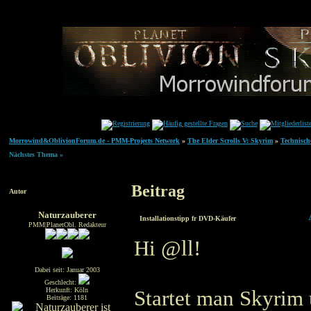
Morrowind&OblivionForum.de - PMM-Projects Network
»
The Elder Scrolls V: Skyrim
»
Technisch
Nächstes Thema »
Beitrag
Autor
Naturzauberer
Installationstipp fr DVD-Käufer
PMM|PlanetObl. Redakteur
Hi @ll!
Dabei seit: Januar 2003
Geschlecht:
Herkunft: Köln
Startet man Skyrim 
Beiträge: 1181