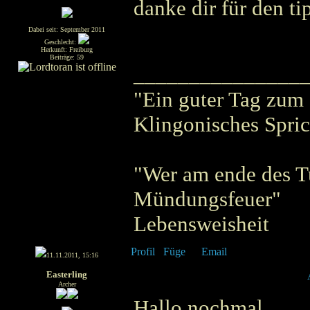
danke dir für den ti
Dabei seit: September 2011
Geschlecht:
Herkunft: Freiburg
Beiträge: 59
_______________
"Ein guter Tag zum
Klingonisches Spri
"Wer am ende des Tun
Mündungsfeuer"
Lebensweisheit
11.11.2011, 15:16
Easterling
Archer
Hallo nochmal