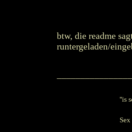
btw, die readme sagt
runtergeladen/einge
_______________
''is
Sex 