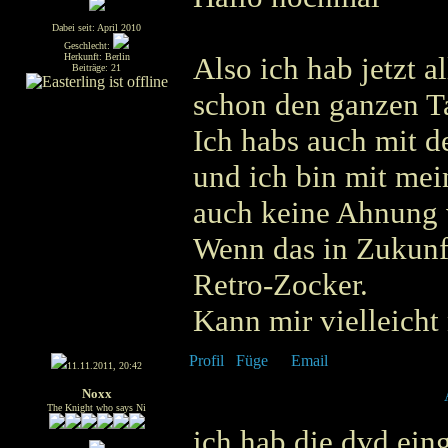
Dabei seit: April 2010
Geschlecht:
Herkunft: Berlin
Also ich hab jetzt al
Beiträge: 21
schon den ganzen Ta
Ich habs auch mit d
und ich bin mit mei
auch keine Ahnung 
Wenn das in Zukunft
Retro-Zocker.
Kann mir vielleicht
11.11.2011, 20:42
Noxx
The Knight who says Ni
ich hab die dvd eing