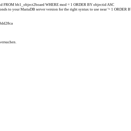
oardid FROM bb1_object2board WHERE mod = 1 ORDER BY objectid ASC
onds to your MariaDB server version for the right syntax to use near '= 1 ORDER BY
8dd28ca
versuchen.