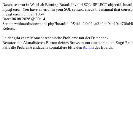
Database error in WoltLab Burning Board: Invalid SQL: SELECT objectid, b
mysql error: You have an error in your SQL syntax; check the manual that corresp
mysql error number: 1064
Date: 06.08.2026 @ 09:14
Script: /wbboard/showmods.php?boardid=0&sid=2ab96eaf8d0d49ab10ad76bd4
Referer:
Leider gibt es im Moment technische Probleme mit der Datenbank.
Benutze den Aktualisieren-Button deines Browsers um einen erneuten Zugriff zu 
Falls die Probleme andauern kontaktiere bitte den
Admin
des Boards.