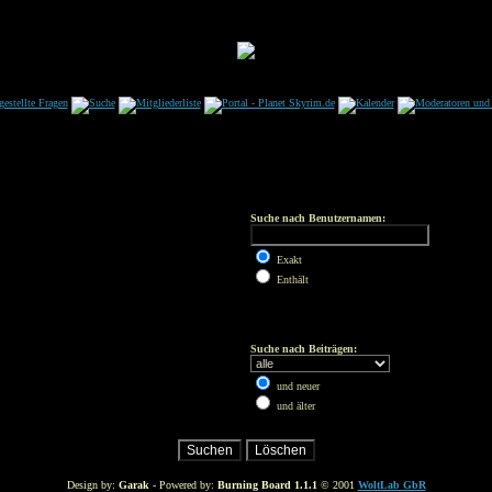
Suche nach Benutzernamen:
Exakt
Enthält
Suche nach Beiträgen:
und neuer
und älter
Design by:
Garak
- Powered by:
Burning Board 1.1.1
© 2001
WoltLab GbR