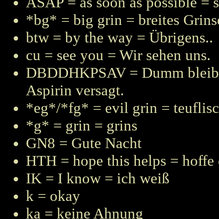
ASAP = as soon as possible = 
*bg* = big grin = breites Grin
btw = by the way = Übrigens..
cu = see you = Wir sehen uns.
DBDDHKPSAV = Dumm bleibt Du
Aspirin versagt.
*eg*/*fg* = evil grin = teuflis
*g* = grin = grins
GN8 = Gute Nacht
HTH = hope this helps = hoffe d
IK = I know = ich weiß
k = okay
ka = keine Ahnung