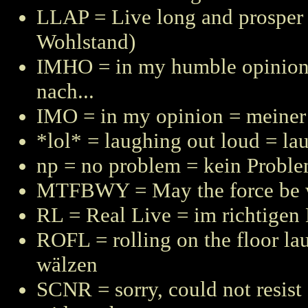
LLAP = Live long and prosper 
Wohlstand)
IMHO = in my humble opinion
nach...
IMO = in my opinion = meine
*lol* = laughing out loud = la
np = no problem = kein Probl
MTFBWY = May the force be wi
RL = Real Live = im richtigen
ROFL = rolling on the floor l
wälzen
SCNR = sorry, could not resist 