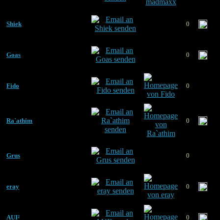
Shiek
0
Goas
0
Fido
0
Ra`athim
0
Grus
0
eray
0
AUI²
0