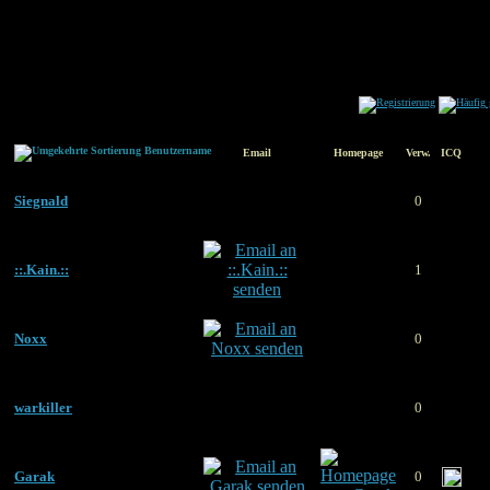
Benutzername
Email
Homepage
Verw.
ICQ
Siegnald
0
::.Kain.::
1
Noxx
0
warkiller
0
Garak
0