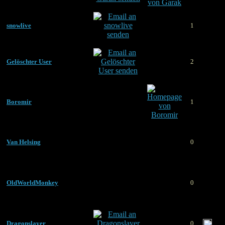
snowlive
1
Gelöschter User
2
Boromir
1
Van Helsing
0
OldWorldMonkey
0
Dragonslayer
0