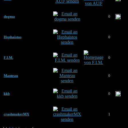
dogma
0
Hephaistos
0
F.I.M.
0
Manteau
0
kkb
0
crashmakerMX
1