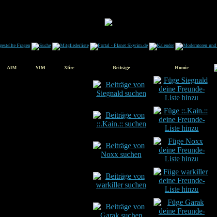
AIM
YIM
Xfire
Beiträge
Homie