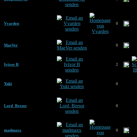
Vvarden
0
MaeVer
0
Ivixor B
2
Yuki
0
Lord_Bresor
0
madmaxx
0