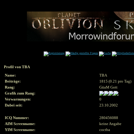
Profil von TBA
Name:
TBA
Beiträge:
1815 (0.21 pro Tag)
Rang:
GüaM Gott
Grafik zum Rang:
Verwarnungen:
0
Dabei seit:
23.10.2002
ICQ Nummer:
280456088
AIM Screenname:
keine Angabe
YIM Screenname:
coctba