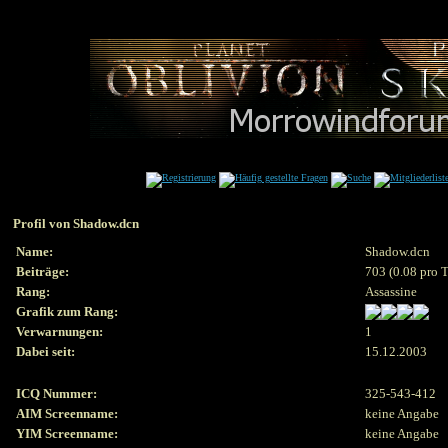
Profil von Shadow.dcn
Name:
Shadow.dcn
Beiträge:
703 (0.08 pro 
Rang:
Assassine
Grafik zum Rang:
Verwarnungen:
1
Dabei seit:
15.12.2003
ICQ Nummer:
325-543-412
AIM Screenname:
keine Angabe
YIM Screenname:
keine Angabe