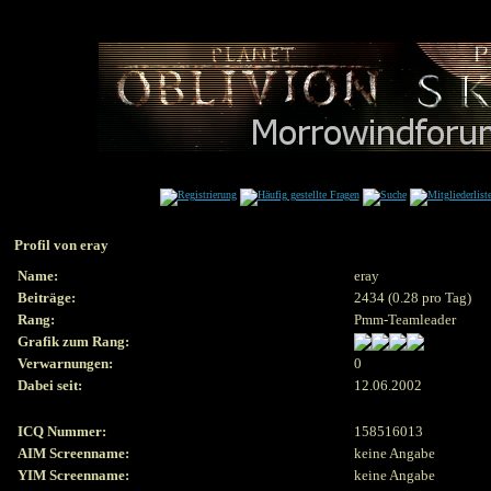
Profil von eray
Name:
eray
Beiträge:
2434 (0.28 pro Tag)
Rang:
Pmm-Teamleader
Grafik zum Rang:
Verwarnungen:
0
Dabei seit:
12.06.2002
ICQ Nummer:
158516013
AIM Screenname:
keine Angabe
YIM Screenname:
keine Angabe