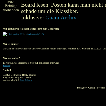
Board lesen. Posten kann man nicht 
schade um die Klassiker.
Inklusive:
Güam Archiv
Wir gratulieren folgenden Mitgliedern zum Geburtstag
Kil jaeden(-974)
,
Quarkmensch(117)
Wer ist online?
Zur Zeit ist/sind 0 Mitglieder und 499 Gäste im Forum unterwegs.
Rekord:
2041 User am 23.10.2025, 06:
Wer war online?
Es waren heute insgesamt
1
User auf dem Board unterwegs
Bretone
Statistik
342856
Beiträge in
18846
Themen
Registrierte Mitglieder:
5864
neustes Mitglied:
hnorthshoes
Design by:
Garak
- Powered