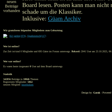
Board lesen. Posten kann man nicht 
schade um die Klassiker.
Inklusive:
Güam Archiv
Wir gratulieren folgenden Mitgliedern zum Geburtstag
Kil jaeden(-974)
,
Quarkmensch(117)
Wer ist online?
Zur Zeit ist/sind 0 Mitglieder und 695 Gäste im Forum unterwegs.
Rekord:
2041 User am 23.10.2025, 06:
Wer war online?
Es waren heute insgesamt
0
User auf dem Board unterwegs
Statistik
342856
Beiträge in
18846
Themen
Registrierte Mitglieder:
5864
neustes Mitglied:
hnorthshoes
Design by:
Garak
- Powered