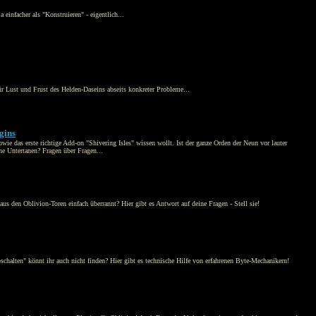
einfacher als "Konstruieren" - eigentlich...
 für Lust und Frust des Helden-Daseins abseits konkreter Probleme...
gins
owie das erste richtige Add-on "Shivering Isles" wissen wollt. Ist der ganze Orden der Neun vor lauter
e Untertanen? Fragen über Fragen...
us den Oblivion-Toren einfach überrannt? Hier gibt es Antwort auf deine Fragen - Stell sie!
chalten" könnt ihr auch nicht finden? Hier gibt es technische Hilfe von erfahrenen Byte-Mechanikern!