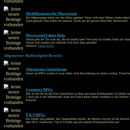
Modifikationen für Morrowind
Die Wahnsinnigen haben uns den Editor gegeben! Schon viele neue Welten wurden damit e
Spiel gebracht! Hier stehen die neuesten Trends aus der grossen Mod-Welt Morrowinds!
Morrowind Editor Help
Warum geht die Tür nicht auf, die ich erstellt habe? Wie kann ich Golden Saints als St
Unmut Luft machen und vielleicht wird Euch dann geholfen!
Inklusive:
Editor Archiv
Allgemeiner (Rollen)Spiele Bereich
Allgemeines Spieleforum
Immer nur RPGs zocken ist zwar schön, doch Abwechslung ist immer wichtig. Postet hie
Computer RPGs
Hier ist der Ort für alle Eure Geschichten zu alten und neuen Rollenspielen! Ist Diabl
7 noch mal in die Wolkenstadt? Kann die Final Fantasy Reihe weiterhin so toll bleiben? H
Konsole!
P & P RPGs
Die Würfel sind gefallen, das Charakterblatt erstellt, der Meister schwitzt ob der Naivit
über DSA, Shadowrun, Call of Cthulhu und alle anderen Rollenspielwelten aus!