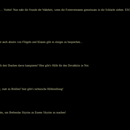
eht... Vorbei! Nun naht die Stunde der Wahrheit, wenn die Forenveteranen gemeinsam in die Schlacht ziehen. ES
er auch abseits von Flügeln und Klauen gibt es einiges zu besprechen...
ch drei Drachen davor kampieren? Hier gibt's Hilfe für den Dovahkiin in Not.
statt zu Brüllen? hier gibt's technische Hilfestellung!
s alles, um Bethesdas Skyrim zu Eurem Skyrim zu machen!