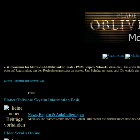
» Willkommen bei Morrowind&OblivionForum.de - PMM-Projects Network.
Wenn dies Dein erster Bes
oben auf Registration, um den Registrierungsprozess zu starten. Um Beiträge zu lesen, such Dir einfach das 
aktive Themen der letzten 24h
Foren
Planet Oblivion/ Skyrim Information Desk
News, Regeln & Ankündigungen
Aktuelles und Wissenswertes über das Forum. Hier stehen die neusten Beschlüsse des Ad
Elder Scrolls Online