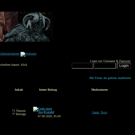
Login mit Username & Passwort:
schreiben kannst: klick
Alle Foren als gelesen markieren
Inhalt
letzter Beitrag
Moderatoren
Ende einer
71 Themen
Ära
(
Garak
)
Garak
,
Noxx
77 Beiträge
07.06.2026, 05:04