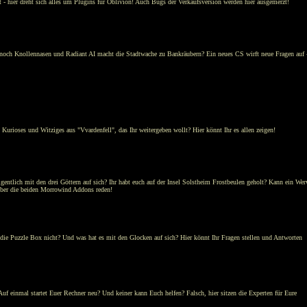
 - hier dreht sich alles um Plugins für Oblivion! Auch Bugs der Verkaufsversion werden hier ausgemerzt!
 noch Knollennasen und Radiant AI macht die Stadtwache zu Bankräubern? Ein neues CS wirft neue Fragen auf -
rioses und Witziges aus "Vvardenfell", das Ihr weitergeben wollt? Hier könnt Ihr es allen zeigen!
entlich mit den drei Göttern auf sich? Ihr habt euch auf der Insel Solstheim Frostbeulen geholt? Kann ein Wer
über die beiden Morrowind Addons reden!
die Puzzle Box nicht? Und was hat es mit den Glocken auf sich? Hier könnt Ihr Fragen stellen und Antworten
uf einmal startet Euer Rechner neu? Und keiner kann Euch helfen? Falsch, hier sitzen die Experten für Eure