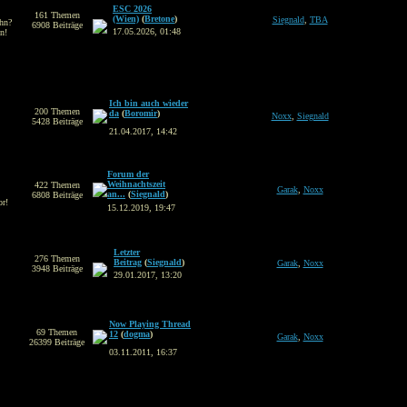
ESC 2026
161 Themen
(Wien)
(
Bretone
)
Siegnald
,
TBA
ahn?
6908 Beiträge
17.05.2026, 01:48
n!
Ich bin auch wieder
200 Themen
da
(
Boromir
)
Noxx
,
Siegnald
5428 Beiträge
21.04.2017, 14:42
Forum der
Weihnachtszeit
422 Themen
Garak
,
Noxx
an...
(
Siegnald
)
6808 Beiträge
or!
15.12.2019, 19:47
Letzter
276 Themen
Beitrag
(
Siegnald
)
Garak
,
Noxx
3948 Beiträge
29.01.2017, 13:20
Now Playing Thread
69 Themen
12
(
dogma
)
Garak
,
Noxx
26399 Beiträge
03.11.2011, 16:37