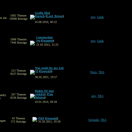
Grafik-Mod
1692 Themen
Deutsch
(
Lord_Bresor
)
eray
,
Garak
in das
19998 Beiträge
16.08.2016, 00:22
Construction
1008 Themen
Set
(
Stoametz
)
eray
,
Garak
7446 Beiträge
21.03.2015, 12:25
Was spielt ihr zur Zeit
215 Themen
VI
(
Siegnald
)
Noxx
,
TBA
8537 Beiträge
06.05.2021, 19:57
Diablo III jetzt
wirklich!
(
Van
267 Themen
zardry
eray
,
TBA
Helsing
)
8236 Beiträge
r
10.01.2014, 09:44
43 Themen
P&P
(
Siegnald
)
Siegnald
,
TBA
ungen
572 Beiträge
31.03.2011, 19:39