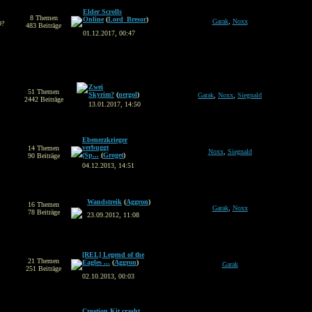
Elder Scrolls
8 Themen
Online
(
Lord_Bresor
)
Garak
,
Noxx
O?
483 Beiträge
01.12.2017, 00:47
Zwei
51 Themen
Skyrim?
(
nergol
)
Garak
,
Noxx
,
Siegnald
2442 Beiträge
13.01.2017, 14:50
Ebenerzkrieger
verbuggt
14 Themen
Noxx
,
Siegnald
(Sp...
(
Groget
)
90 Beiträge
04.12.2013, 14:51
Wandstreik
(
Aggron
)
16 Themen
Garak
,
Noxx
78 Beiträge
23.09.2012, 11:08
[REL] Legend of the
21 Themen
Eagles ...
(
Aggron
)
Garak
251 Beiträge
02.10.2013, 00:03
Creation Kit crasht