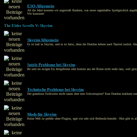
ESO-Allgemein
All die Jahre konnten wir ungestraft flunkern, was unser sagenhaftes Spielgeschick ang
Wir kommen!
The Elder Scrolls V: Skyrim
Skyrim Allgemein
Es ist kalt in Skyrim, und es ist heiss, denn die Drachen kehren nach Tamriel zurück. Ab
Spiele Probleme bei Skyrim
Ihr seid im ewigen Eis festgefroren oder kommt aus der Ruine nicht mehr raus, weil glei
Technische Probleme bei Skyrim
Die grandiose Sichtweite reicht kaum über eure Schwertspitze? Eure Drachen krächzen nur, 
Mods für Skyrim
Keine Welt ist perfekt ohne Plugins, egal wie sehr sich Bethesda bemüht - Hier gibt e