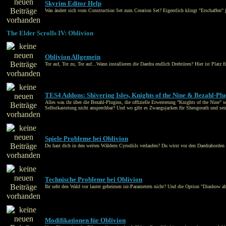
Skyrim Editor Help
Was ändert sich vom Construction Set zum Creation Set? Eigentlich klingt "Erschaffen" ja 
The Elder Scrolls IV: Oblivion
Oblivion Allgemein
Tor auf, Tor zu, Tor auf...Wann installieren die Daedra endlich Drehtüren? Hier ist Platz
TES4 Addons: Shivering Isles, Knights of the Nine & Bezahl-Plu
Alles was ihr über die Bezahl-Plugins, die offizielle Erweiterung "Knights of the Nine" s
Selbstkasteiung nicht ansprechbar? Und wo gibt es Zwangsjacken für Sheogorath und sein
Spiele Probleme bei Oblivion
Du hast dich in den weiten Wäldern Cyrodiils verlaufen? Du wirst vor den Daedrahorden a
Technische Probleme bei Oblivion
Ihr seht den Wald vor lauter geheimen ini-Parametern nicht? Und die Option "Diashow abs
Modifikationen für Oblivion