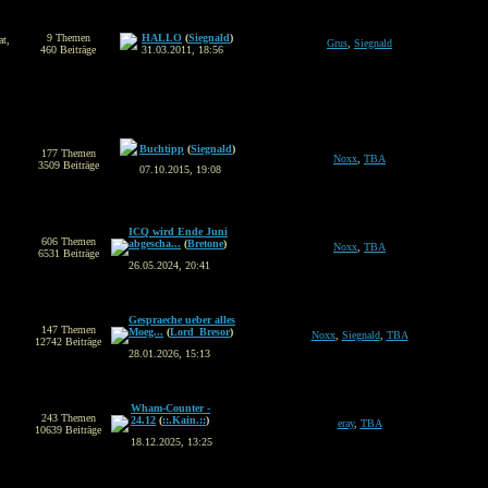
9 Themen
HALLO
(
Siegnald
)
at,
Grus
,
Siegnald
460 Beiträge
31.03.2011, 18:56
Buchtipp
(
Siegnald
)
177 Themen
Noxx
,
TBA
3509 Beiträge
07.10.2015, 19:08
ICQ wird Ende Juni
606 Themen
abgescha...
(
Bretone
)
Noxx
,
TBA
6531 Beiträge
26.05.2024, 20:41
Gespraeche ueber alles
147 Themen
Moeg...
(
Lord_Bresor
)
Noxx
,
Siegnald
,
TBA
12742 Beiträge
28.01.2026, 15:13
Wham-Counter -
243 Themen
24.12
(
::.Kain.::
)
eray
,
TBA
10639 Beiträge
18.12.2025, 13:25