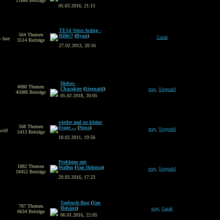
11860 Beiträge
05.03.2016, 21:15
TES4 Voice Acting -
564 Themen
Hilfe!?
(
Ryan
)
Garak
 hier
3514 Beiträge
27.02.2013, 20:16
Diebes-
4080 Themen
Charakter
(
Siegnald
)
eray
,
Siegnald
45086 Beiträge
05.02.2018, 20:05
wieder mal ne kleine
568 Themen
Frage ...
(
Noxx
)
eray
,
Siegnald
wolf
5413 Beiträge
18.02.2011, 19:56
Probleme mit
1882 Themen
Waffen
(
Van Helsing
)
eray
,
Siegnald
18452 Beiträge
29.03.2016, 17:23
Tagbuch-Bug
(
Van
787 Themen
Helsing
)
eray
,
Garak
6634 Beiträge
06.01.2016, 22:05