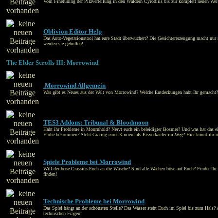
Vom Finetuning der Pilzverteilung in den Wäldern Cyrodiils bis zur komplett neuen Welt
Oblivion Editor Help
Das Auto-Vegetationstool hat eure Stadt überwuchert? Die Gesichtererzeugung macht nur
werden sie geholfen!
The Elder Scrolls III: Morrowind
.Morrowind Allgemein
Was gibt es Neues aus der Welt von Morrowind? Welche Entdeckungen habt Ihr gemacht? Ku
TES3 Addons: Tribunal & Bloodmoon
Habt ihr Probleme in Mournhold? Nervt euch ein beleidigter Bosmer? Und was hat das eig
Flöhe bekommen? Steht Graring eurer Karriere als Eisverkäufer im Weg? Hier könnt ihr 
Spiele Probleme bei Morrowind
Will der böse Crassius Euch an die Wäsche? Sind alle Wachen böse auf Euch? Findet Ihr 
finden!
Technische Probleme bei Morrowind
Das Spiel hängt an der schönsten Stelle? Das Wasser steht Euch im Spiel bis zum Hals? A
technischen Fragen!