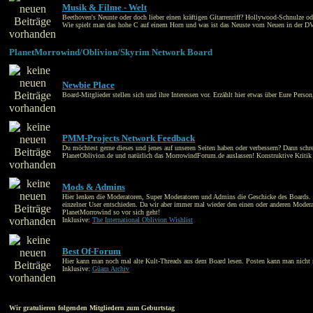
Musik & Filme - Welt
Beethoven's Neunte oder doch lieber einen kräftigen Gitarrenriff? Hollywood-Schnulze 
Wie spielt man das hohe C auf einem Horn und was ist das Neuste vom Neuen in der DVD
PlanetMorrowind/Oblivion/Skyrim Network Board
Newbie Place
Board-Mitglieder stellen sich und ihre Interessen vor. Erzählt hier etwas über Eure Perso
PMM-Projects Network Feedback
Du möchtest gerne dieses und jenes auf unseren Seiten haben oder verbessern? Dann schr
PlanetOblivion.de und natürlich das MorrowindForum.de auslassen! Konstruktive Kritik
Mods & Admins
Hier lenken die Moderatoren, Super Moderatoren und Admins die Geschicke des Boards. Die
einzelner User entschieden. Da wir aber immer mal wieder den einen oder anderen Moderato
PlanetMorrowind so vor sich geht!
Inklusive:
The International Oblivion Wishlist
Best Of-Forum
Hier kann man noch mal alte Kult-Threads aus dem Board lesen. Posten kann man nicht 
Inklusive:
Güam Archiv
Wir gratulieren folgenden Mitgliedern zum Geburtstag