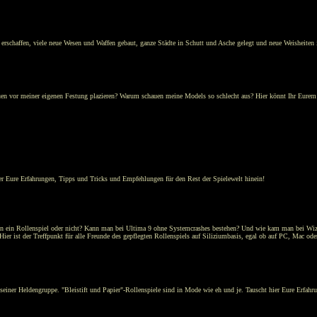
rschaffen, viele neue Wesen und Waffen gebaut, ganze Städte in Schutt und Asche gelegt und neue Weisheiten 
atuen vor meiner eigenen Festung plazieren? Warum schauen meine Models so schlecht aus? Hier könnt Ihr Eurem
r Eure Erfahrungen, Tipps und Tricks und Empfehlungen für den Rest der Spielewelt hinein!
o nun ein Rollenspiel oder nicht? Kann man bei Ultima 9 ohne Systemcrashes bestehen? Und wie kam man bei Wi
ier ist der Treffpunkt für alle Freunde des gepflegten Rollenspiels auf Siliziumbasis, egal ob auf PC, Mac ode
ät seiner Heldengruppe. "Bleistift und Papier"-Rollenspiele sind in Mode wie eh und je. Tauscht hier Eure Erfahr