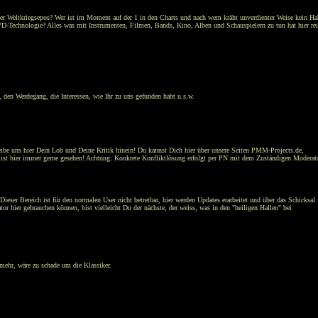
oder Weltkriegsepos? Wer ist im Moment auf der 1 in den Charts und nach wem kräht unverdienter Weise kein H
-Technologie? Alles was mit Instrumenten, Filmen, Bands, Kino, Alben und Schauspielern zu tun hat hier rei
n, den Werdegang, die Interessen, wie Ihr zu uns gefunden habt u.s.w.
eibe uns hier Dein Lob und Deine Kritik hinein! Du kannst Dich hier über unsere Seiten PMM-Projects.de,
 ist hier immer gerne gesehen! Achtung: Konkrete Konfliktlösung erfolgt per PN mit dem Zuständigen Moderat
ser Bereich ist für den normalen User nicht betretbar, hier werden Updates erarbeitet und über das Schicksal
r hier gebrauchen können, bist vielleicht Du der nächste, der weiss, was in den "heiligen Hallen" bei
mehr, wäre zu schade um die Klassiker.