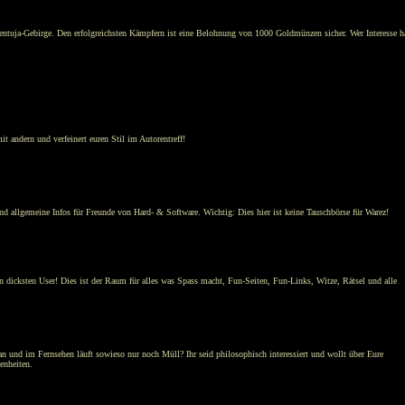
entuja-Gebirge. Den erfolgreichsten Kämpfern ist eine Belohnung von 1000 Goldmünzen sicher. Wer Interesse h
t andern und verfeinert euren Stil im Autorentreff!
d allgemeine Infos für Freunde von Hard- & Software. Wichtig: Dies hier ist keine Tauschbörse für Warez!
 dicksten User! Dies ist der Raum für alles was Spass macht, Fun-Seiten, Fun-Links, Witze, Rätsel und alle
an und im Fernsehen läuft sowieso nur noch Müll? Ihr seid philosophisch interessiert und wollt über Eure
enheiten.