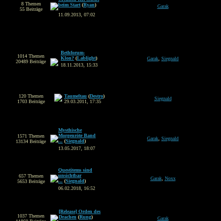
8 Themen
beim Start
(
Ryan
)
Garak
55 Beiträge
11.09.2013, 07:02
Bethforum-
1014 Themen
Klon?
(
Lablight
)
Garak
,
Siegnald
20489 Beiträge
18.11.2013, 15:33
120 Themen
Taumeltau
(
Destro
)
Siegnald
1703 Beiträge
29.03.2011, 17:35
Mysthische
Morgenröte Band
1571 Themen
Garak
,
Siegnald
...
(
Siegnald
)
13134 Beiträge
13.05.2017, 18:07
Questitems sind
unsichtbar
657 Themen
Garak
,
Noxx
...
(
Siegnald
)
5653 Beiträge
06.02.2018, 16:52
[Release] Orden des
1037 Themen
Drachen
(
Rung
)
Garak