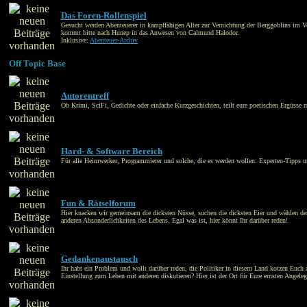
Das Foren-Rollenspiel
Gesucht werden Abenteuerer in kampffähigen Alter zur Vernichtung der Berggoblins im V
kommt bitte nach Hunep in das Anwesen von Calmund Halodor.
Inklusive:
Abenteuer-Archiv
Off Topic Base
Autorentreff
Ob Krimi, SciFi, Gedichte oder einfache Kurzgeschichten, teilt eure poetischen Ergüsse mi
Hard- & Software Bereich
Für alle Heimwerker, Programmierer und solche, die es werden wollen. Experten-Tipps un
Fun & Rätselforum
Hier knacken wir gemeinsam die dicksten Nüsse, suchen die dicksten Eier und wählen den
anderen Absonderlichkeiten des Lebens. Egal was ist, hier könnt Ihr darüber reden!
Gedankenaustausch
Ihr habt ein Problem und wollt darüber reden, die Politiker in diesem Land kotzen Euch 
Einstellung zum Leben mit anderen diskutieren? Hier ist der Ort für Eure ernsten Angeleg