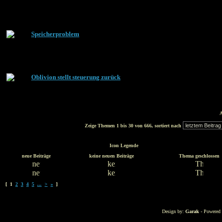
Speicherproblem
Oblivion stellt steuerung zurück
A
Zeige Themen 1 bis 30 von 666, sortiert nach
Icon Legende
neue Beiträge
keine neuen Beiträge
Thema geschlossen
[ 1
2
3
4
5
...
>
»
]
Design by:
Garak
- Powered