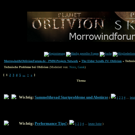
Morrowind&OblivionForum.de - PMM-Projects Network
»
The Elder Scrolls IV: Oblivion
» Technis
Technische Probleme bei Oblivion
(Moderiert von:
Noxx
,
Garak
)
[ 1
2
3
4
5
...
>
»
]
Thema
Wichtig:
Sammelthread Startprobleme und Abstürze
(
1
2
3
4
...
letz
Wichtig:
Performance Tips!
(
1
2
3
4
...
letzte Seite
)