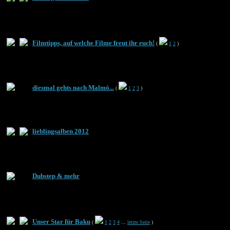
Filmtipps, auf welche Filme freut ihr euch!
(
1
2
)
diesmal gehts nach Malmö...
(
1
2
3
)
lieblingsalben 2012
Dubstep & mehr
Unser Star für Baku
(
1
2
3
4
...
letzte Seite
)