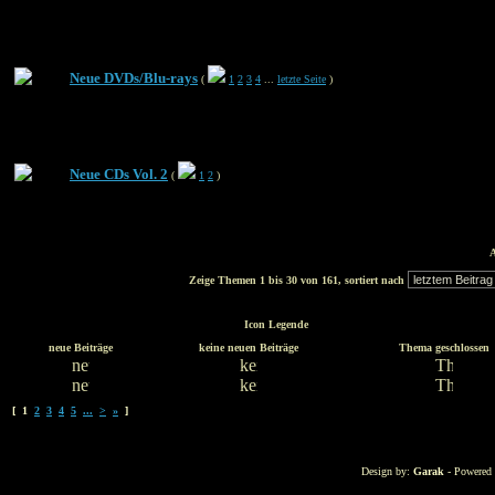
Neue DVDs/Blu-rays
(
1
2
3
4
...
letzte Seite
)
Neue CDs Vol. 2
(
1
2
)
A
Zeige Themen 1 bis 30 von 161, sortiert nach
Icon Legende
neue Beiträge
keine neuen Beiträge
Thema geschlossen
[ 1
2
3
4
5
...
>
»
]
Design by:
Garak
- Powered