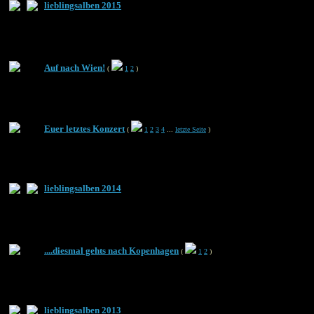
lieblingsalben 2015
Auf nach Wien!
(
1
2
)
Euer letztes Konzert
(
1
2
3
4
...
letzte Seite
)
lieblingsalben 2014
....diesmal gehts nach Kopenhagen
(
1
2
)
lieblingsalben 2013