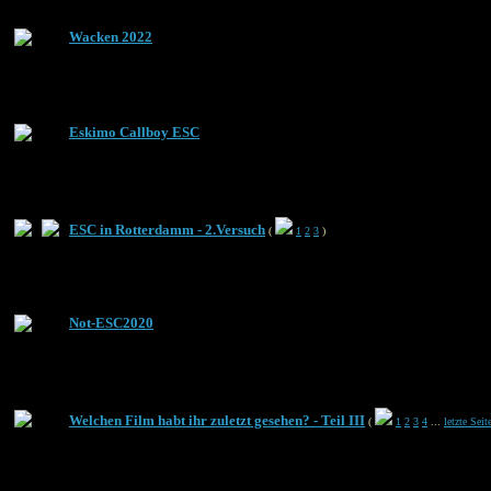
Wacken 2022
Eskimo Callboy ESC
ESC in Rotterdamm - 2.Versuch
(
1
2
3
)
Not-ESC2020
Welchen Film habt ihr zuletzt gesehen? - Teil III
(
1
2
3
4
...
letzte Seit