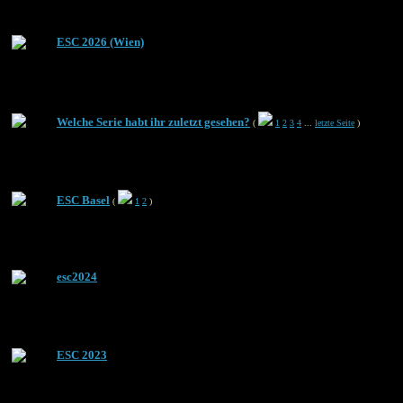
ESC 2026 (Wien)
Welche Serie habt ihr zuletzt gesehen?
(
1
2
3
4
...
letzte Seite
)
ESC Basel
(
1
2
)
esc2024
ESC 2023