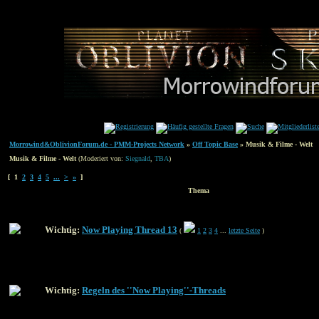
Morrowind&OblivionForum.de - PMM-Projects Network
»
Off Topic Base
» Musik & Filme - Welt
Musik & Filme - Welt
(Moderiert von:
Siegnald
,
TBA
)
[ 1
2
3
4
5
...
>
»
]
Thema
Wichtig:
Now Playing Thread 13
(
1
2
3
4
...
letzte Seite
)
Wichtig:
Regeln des ''Now Playing''-Threads