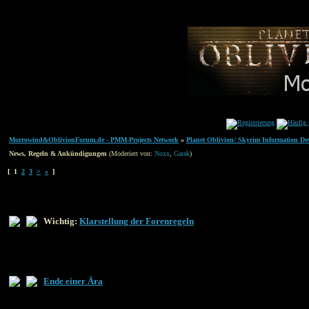
Morrowind&OblivionForum.de - PMM-Projects Network
»
Planet Oblivion/ Skyrim Information De
News, Regeln & Ankündigungen
(Moderiert von:
Noxx
,
Garak
)
[ 1
2
3
>
»
]
Wichtig:
Klarstellung der Forenregeln
Ende einer Ära