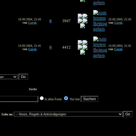
16.09.2004, 21:43
16.09.2004, 21:43
0
3947
von
Garak
von
Garak
14.09.2004, 21:41
14.09.2004, 21:41
0
4412
von
Garak
von
Garak
Suche
In allen Foren
Nur hier
Gehe zu: