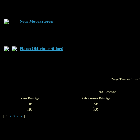
Neue Moderatoren
Planet Oblivion eröffnet!
Zeige Themen 1 bis 3
Icon Legende
neue Beiträge
keine neuen Beiträge
[ 1
2
3
>
»
]