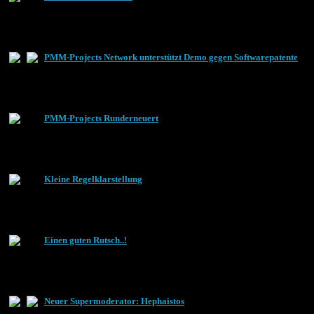
PMM-Projects Network unterstützt Demo gegen Softwarepatente
PMM-Projects Runderneuert
Kleine Regelklarstellung
Einen guten Rutsch..!
Neuer Supermoderator: Hephaistos