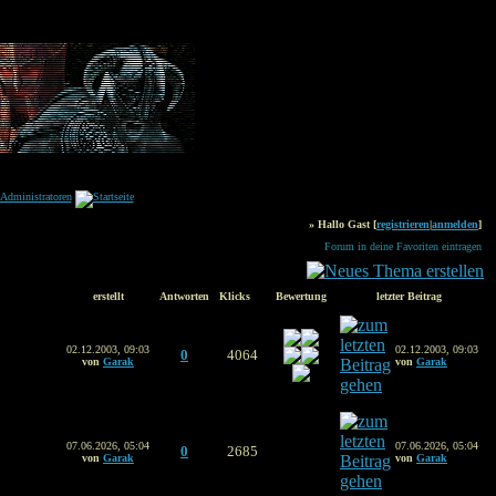
» Hallo Gast [
registrieren
|
anmelden
]
Forum in deine Favoriten eintragen
erstellt
Antworten
Klicks
Bewertung
letzter Beitrag
02.12.2003, 09:03
02.12.2003, 09:03
0
4064
von
Garak
von
Garak
07.06.2026, 05:04
07.06.2026, 05:04
0
2685
von
Garak
von
Garak