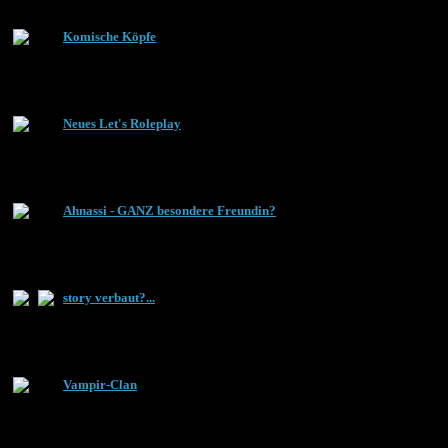
Komische Köpfe
Neues Let's Roleplay
Ahnassi - GANZ besondere Freundin?
story verbaut?...
Vampir-Clan