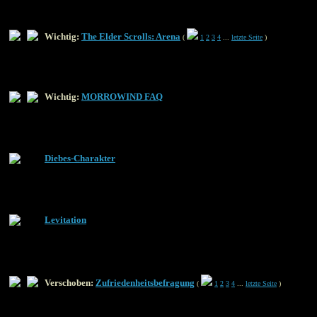
Wichtig:
The Elder Scrolls: Arena
(
1
2
3
4
...
letzte Seite
)
Wichtig:
MORROWIND FAQ
Diebes-Charakter
Levitation
Verschoben:
Zufriedenheitsbefragung
(
1
2
3
4
...
letzte Seite
)