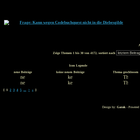
Frage: Kann wegen Codebuchquest nicht in die Diebesgilde
A
Zeige Themen 1 bis 30 von 4172, sortiert nach
Icon Legende
neue Beiträge
keine neuen Beiträge
Thema geschlossen
[ 1
2
3
4
5
...
>
»
]
Design by:
Garak
- Powered