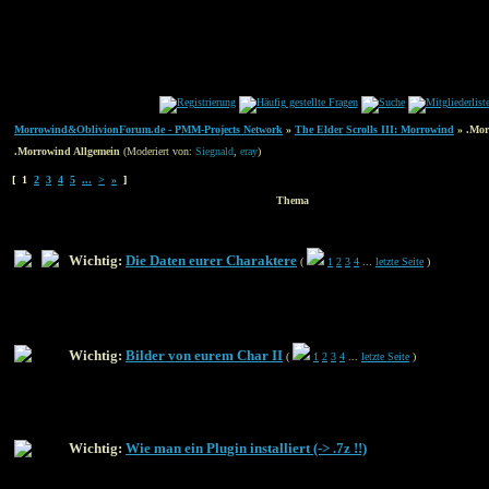
Morrowind&OblivionForum.de - PMM-Projects Network
»
The Elder Scrolls III: Morrowind
» .Mor
.Morrowind Allgemein
(Moderiert von:
Siegnald
,
eray
)
[ 1
2
3
4
5
...
>
»
]
Thema
Wichtig:
Die Daten eurer Charaktere
(
1
2
3
4
...
letzte Seite
)
Wichtig:
Bilder von eurem Char II
(
1
2
3
4
...
letzte Seite
)
Wichtig:
Wie man ein Plugin installiert (-> .7z !!)