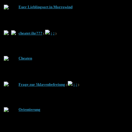
Euer Lieblingsort in Morrowind
cheatet ihr???
(
1
2
)
Cheaten
Frage zur Sklavenbefreiung
(
1
2
)
Orientierung