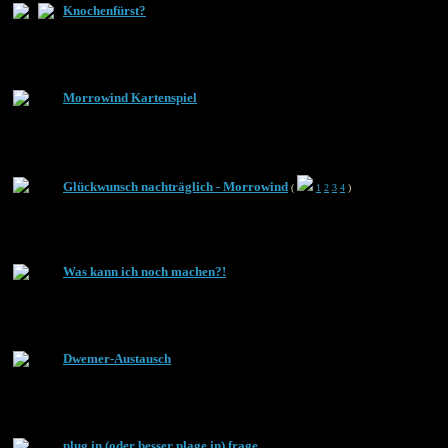
Knochenfürst?
Morrowind Kartenspiel
Glückwunsch nachträglich - Morrowind
(
1
2
3
4
)
Was kann ich noch machen?!
Dwemer-Austausch
plug in (oder besser plage in) frage