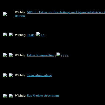
Wichtig:
NIBLE - Editor zur Bearbeitung von Eigenschaftsblöcken i
Dateien
Wichtig:
Tools
(
1
2
)
Wichtig:
Editor Kompendium
(
1
2
3
4
)
Wichtig:
Tutorialsammlung
Wichtig:
Das Modder-Arbeitsamt