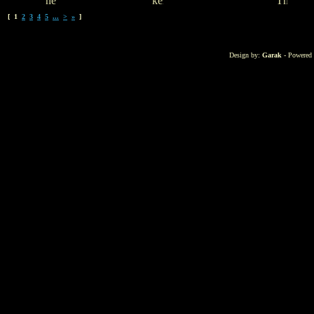
[ 1
2
3
4
5
...
>
»
]
Design by:
Garak
- Powered