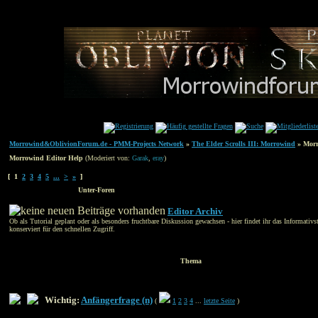
Morrowind&OblivionForum.de - PMM-Projects Network
»
The Elder Scrolls III: Morrowind
» Morr
Morrowind Editor Help
(Moderiert von:
Garak
,
eray
)
[ 1
2
3
4
5
...
>
»
]
Unter-Foren
Editor Archiv
Ob als Tutorial geplant oder als besonders fruchtbare Diskussion gewachsen - hier findet ihr das Informativs
konserviert für den schnellen Zugriff.
Thema
Wichtig:
Anfängerfrage (n)
(
1
2
3
4
...
letzte Seite
)